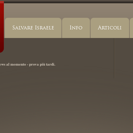
Salvare Israele
Info
Articoli
ews al momento - prova più tardi.