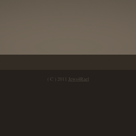
( C ) 2011
Jews4Rael