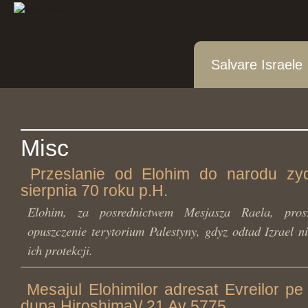
Salvare Israele
Misc
Przeslanie od Elohim do narodu zy
sierpnia 70 roku p.H.
Elohim, za posrednictwem Mesjasza Raela, pro
opuszczenie terytorium Palestyny, gdyz odtad Izrael n
ich protekcji.
Mesajul Elohimilor adresat Evreilor pe
dupa Hiroshima)/ 21 Av 5775