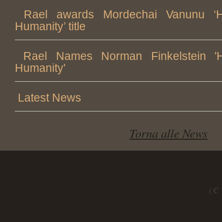
Rael awards Mordechai Vanunu ‘H
Humanity’ title
Rael Names Norman Finkelstein '
Humanity'
Latest News
Torna alle News
( C