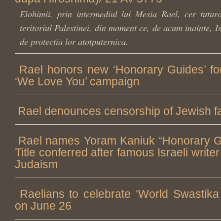
Elohimii, prin intermediul lui Mesia Rael, cer tutur
teritoriul Palestinei, din moment ce, de acum inainte, I
de protectia lor atotputernica.
Rael honors new ‘Honorary Guides’ fo
‘We Love You’ campaign
Rael denounces censorship of Jewish f
Rael names Yoram Kaniuk “Honorary Gu
Title conferred after famous Israeli writer
Judaism
Raelians to celebrate ‘World Swastika 
on June 26