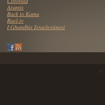
Clitoraid
Aramis
Back to Kama
Rael-tv
I Ghandhis Israelestinesi
( C